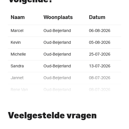
Naam
Woonplaats
Datum
Marcel
Oud-Beijerland
06-08-2026
Kevin
Oud-Beijerland
05-08-2026
Michelle
Oud-Beijerland
25-07-2026
Sandra
Oud-Beijerland
13-07-2026
Jannet
Oud-Beijerland
08-07-2026
Rene Van
Oud-Beijerland
08-07-2026
Pip
Puttershoek
04-07-2026
Veelgestelde vragen
A
Oud-Beijerland
26-06-2026
N
Oud-Beijerland
26-06-2026