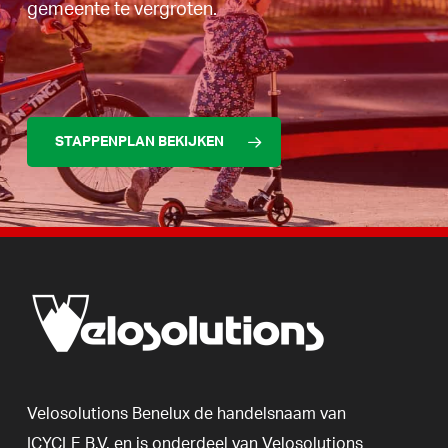
gemeente te vergroten.
STAPPENPLAN BEKIJKEN
Velosolutions
Benelux
de
handelsnaam
van
ICYCLE
B.V.
en
is
onderdeel
van
Velosolutions