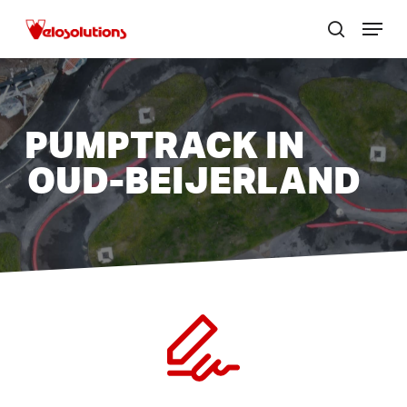
Skip
Menu
to
zoek
Menu
main
sluite
content
PUMPTRACK IN
OUD-BEIJERLAND