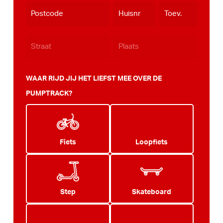
dash
JJJJ
WAAR RIJD JIJ HET LIEFST MEE OVER DE
PUMPTRACK?
Fiets
Loopfiets
Step
Skateboard