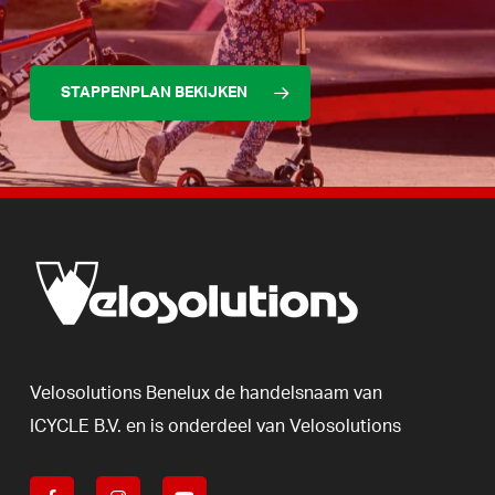
STAPPENPLAN BEKIJKEN
Velosolutions
Benelux
de
handelsnaam
van
ICYCLE
B.V.
en
is
onderdeel
van
Velosolutions