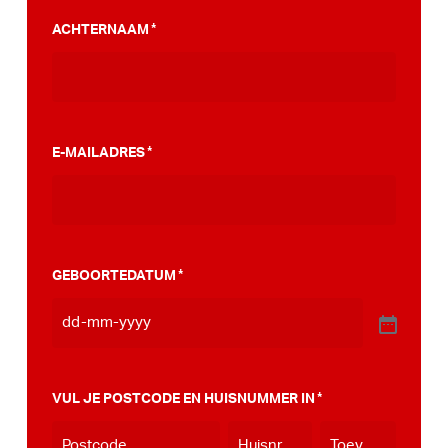
PumpTrack. Daarnaast maakten we een
ACHTERNAAM
*
stappenplan wat jou kan helpen op weg naar
die PumpTrack in je eigen gemeente, deze
kan je
hier bekijken
.
E-MAILADRES
*
GEBOORTEDATUM
*
VUL JE POSTCODE EN HUISNUMMER IN
*