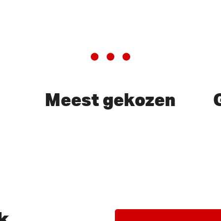
Meest gekozen
of ESC te sluiten
k