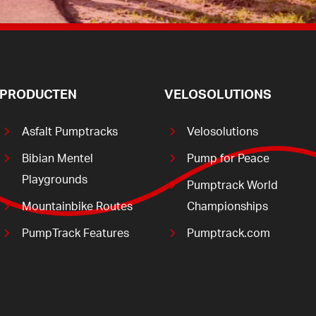
PRODUCTEN
VELOSOLUTIONS
Asfalt Pumptracks
Velosolutions
Bibian Mentel
Pump for Peace
Playgrounds
Pumptrack World
Mountainbike Routes
Championships
PumpTrack Features
Pumptrack.com