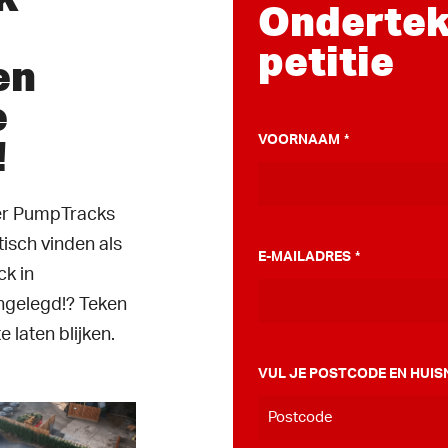
Ondertek
petitie
en
e
!
VOORNAAM
*
ver PumpTracks
tisch vinden als
E-MAILADRES
*
k in
ngelegd!? Teken
e laten blijken.
VUL JE POSTCODE EN HUIS