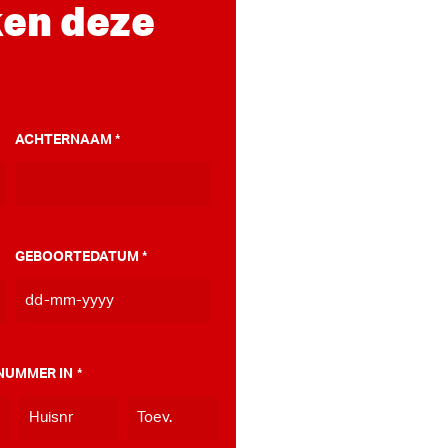
en deze
ACHTERNAAM
*
GEBOORTEDATUM
*
DD
dash
MM
NUMMER IN
*
dash
JJJJ