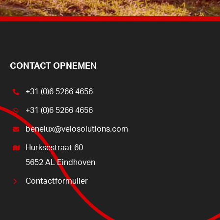
CONTACT OPNEMEN
+31 (0)6 5266 4656
+31 (0)6 5266 4656
benelux@velosolutions.com
Hurksestraat 60
5652 AL Eindhoven
Contactformulier