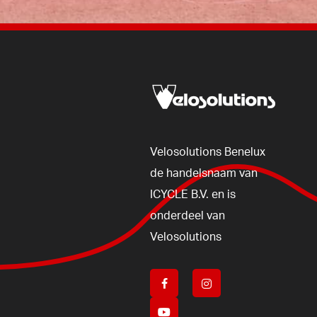
Velosolutions
Benelux
de
handelsnaam
van
ICYCLE
B.V.
en
is
onderdeel
van
Velosolutions