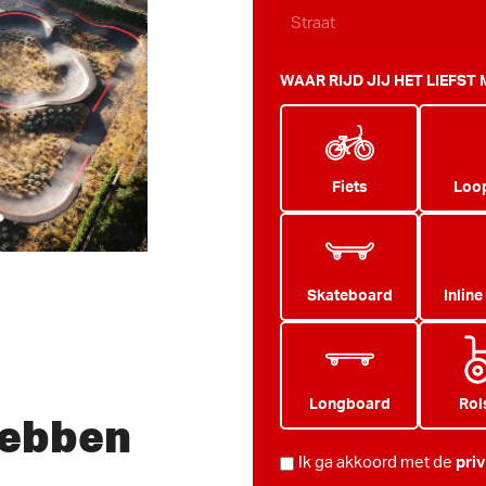
WAAR RIJD JIJ HET LIEFST
Fiets
Loop
Skateboard
Inline
Longboard
Rol
hebben
PRIVACY
Ik ga akkoord met de
pri