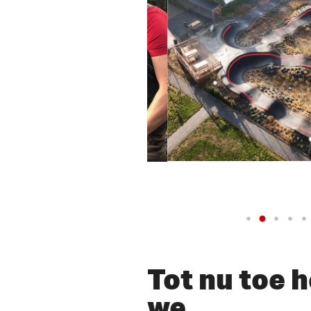
lay Video
Tot nu toe 
we