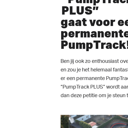
PLUS”
gaat voor e
permanent
PumpTrack
Ben jij ook zo enthousiast o
en zou je het helemaal fantas
er een permanente PumpTrac
“PumpTrack PLUS” wordt aa
dan deze petitie om je steun t