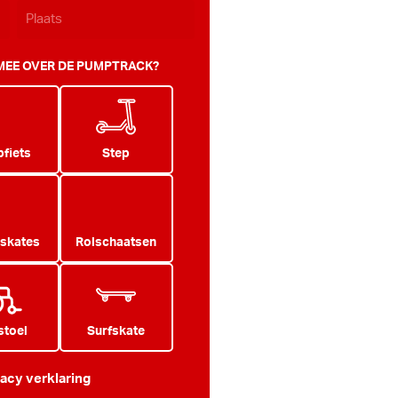
 MEE OVER DE PUMPTRACK?
fiets
Step
 skates
Rolschaatsen
stoel
Surfskate
vacy verklaring