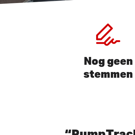
Nog geen
stemmen
Druk op ENTER om te zoeken 
“PumpTrac