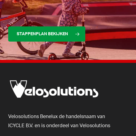
STAPPENPLAN BEKIJKEN
Velosolutions
Benelux
de
handelsnaam
van
ICYCLE
B.V.
en
is
onderdeel
van
Velosolutions