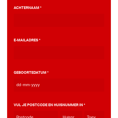
PumpTrack. Daarnaast maakten we een
ACHTERNAAM
*
stappenplan wat jou kan helpen op weg naar
die PumpTrack in je eigen gemeente, deze
kan je
hier bekijken
.
E-MAILADRES
*
GEBOORTEDATUM
*
DD
dash
MM
VUL JE POSTCODE EN HUISNUMMER IN
*
dash