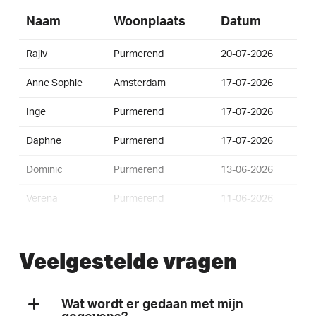
Naam
Woonplaats
Datum
Rajiv
Purmerend
20-07-2026
Anne Sophie
Amsterdam
17-07-2026
Inge
Purmerend
17-07-2026
Daphne
Purmerend
17-07-2026
Dominic
Purmerend
13-06-2026
Verena
Purmerend
11-06-2026
Gijs
Purmerend
13-05-2026
Veelgestelde vragen
Kacper
Wejherowo
29-03-2026
Judith
Purmerend
14-03-2026
Wat wordt er gedaan met mijn
Belinda
Zaandam
10-02-2026