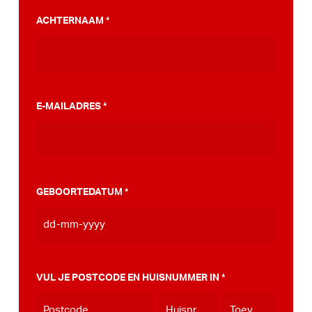
PumpTrack. Daarnaast maakten we een
ACHTERNAAM
*
stappenplan wat jou kan helpen op weg naar
die PumpTrack in je eigen gemeente, deze
kan je
hier bekijken
.
E-MAILADRES
*
GEBOORTEDATUM
*
DD
dash
MM
VUL JE POSTCODE EN HUISNUMMER IN
*
dash