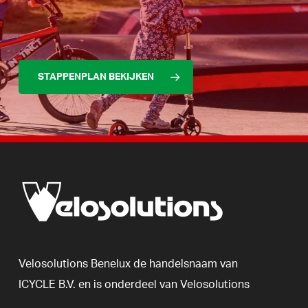
STAPPENPLAN BEKIJKEN
Velosolutions
Benelux
de
handelsnaam
van
ICYCLE
B.V.
en
is
onderdeel
van
Velosolutions