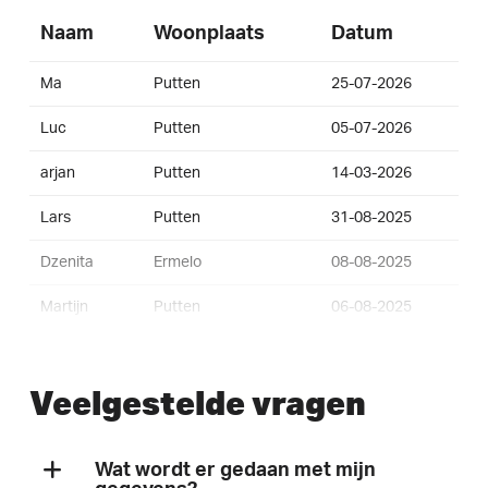
Naam
Woonplaats
Datum
Ma
Putten
25-07-2026
Luc
Putten
05-07-2026
arjan
Putten
14-03-2026
Lars
Putten
31-08-2025
Dzenita
Ermelo
08-08-2025
Martijn
Putten
06-08-2025
Lucas
Putten
15-09-2024
Veelgestelde vragen
Marcel
Bleiswijk
16-08-2021
Chris
Hoogland
18-11-2020
Wat wordt er gedaan met mijn
Emmylou
Putten
02-07-2020