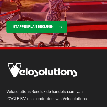
STAPPENPLAN BEKIJKEN
Velosolutions
Benelux
de
handelsnaam
van
ICYCLE
B.V.
en
is
onderdeel
van
Velosolutions