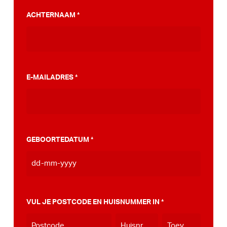
PumpTrack. Daarnaast maakten we een
ACHTERNAAM
*
stappenplan wat jou kan helpen op weg naar
die PumpTrack in je eigen gemeente, deze
kan je
hier bekijken
.
E-MAILADRES
*
GEBOORTEDATUM
*
DD
dash
MM
VUL JE POSTCODE EN HUISNUMMER IN
*
dash