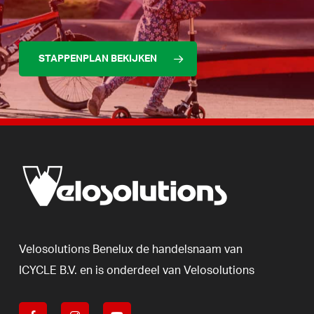
STAPPENPLAN BEKIJKEN
Velosolutions
Benelux
de
handelsnaam
van
ICYCLE
B.V.
en
is
onderdeel
van
Velosolutions