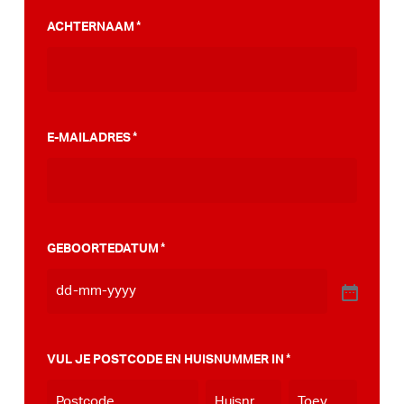
PumpTrack. Daarnaast maakten we een
ACHTERNAAM
*
stappenplan wat jou kan helpen op weg naar
die PumpTrack in je eigen gemeente, deze
kan je
hier bekijken
.
E-MAILADRES
*
GEBOORTEDATUM
*
VUL JE POSTCODE EN HUISNUMMER IN
*