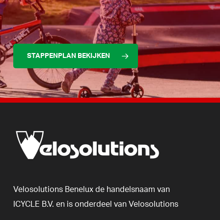
STAPPENPLAN BEKIJKEN
Velosolutions
Benelux
de
handelsnaam
van
ICYCLE
B.V.
en
is
onderdeel
van
Velosolutions