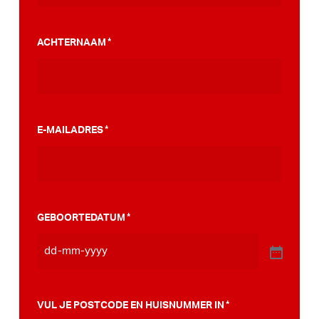
gemeente te overtuigen voor een
PumpTrack. Daarnaast maakten we een
ACHTERNAAM
*
stappenplan wat jou kan helpen op weg naar
die PumpTrack in je eigen gemeente, deze
kan je
hier bekijken
.
E-MAILADRES
*
GEBOORTEDATUM
*
VUL JE POSTCODE EN HUISNUMMER IN
*