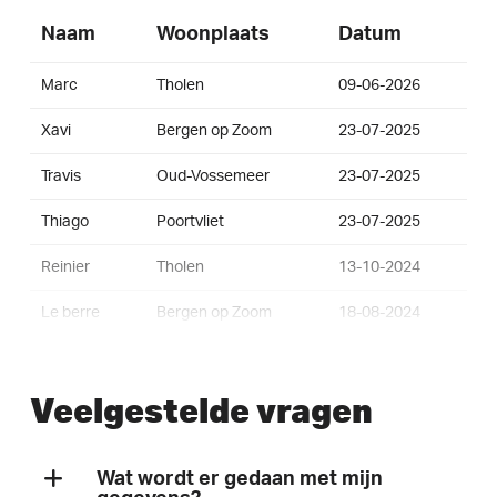
Naam
Woonplaats
Datum
Marc
Tholen
09-06-2026
Xavi
Bergen op Zoom
23-07-2025
Travis
Oud-Vossemeer
23-07-2025
Thiago
Poortvliet
23-07-2025
Reinier
Tholen
13-10-2024
Le berre
Bergen op Zoom
18-08-2024
Steven
Wuustwezel
25-07-2024
Veelgestelde vragen
Fons
Bergen op Zoom
30-04-2024
Johan
Sint-Annaland
31-01-2024
Wat wordt er gedaan met mijn
Ties
Halsteren
22-01-2024