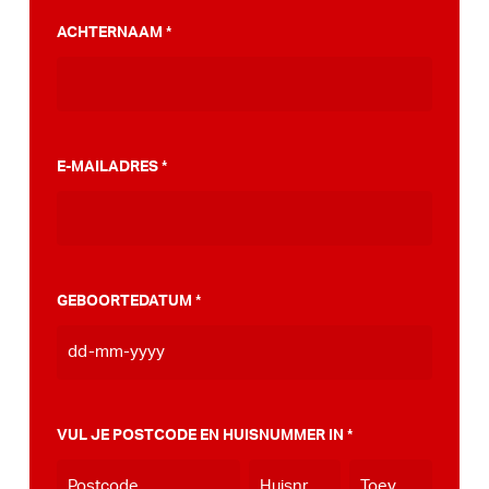
PumpTrack. Daarnaast maakten we een
ACHTERNAAM
*
stappenplan wat jou kan helpen op weg naar
die PumpTrack in je eigen gemeente, deze
kan je
hier bekijken
.
E-MAILADRES
*
GEBOORTEDATUM
*
DD
dash
MM
VUL JE POSTCODE EN HUISNUMMER IN
*
dash