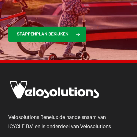
STAPPENPLAN BEKIJKEN
Velosolutions
Benelux
de
handelsnaam
van
ICYCLE
B.V.
en
is
onderdeel
van
Velosolutions