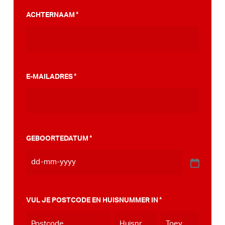
PumpTrack. Daarnaast maakten we een
ACHTERNAAM
*
stappenplan wat jou kan helpen op weg naar
die PumpTrack in je eigen gemeente, deze
kan je
hier bekijken
.
E-MAILADRES
*
GEBOORTEDATUM
*
VUL JE POSTCODE EN HUISNUMMER IN
*