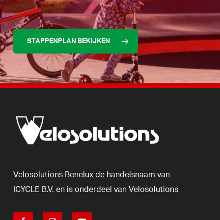
STAPPENPLAN BEKIJKEN
Velosolutions
Benelux
de
handelsnaam
van
ICYCLE
B.V.
en
is
onderdeel
van
Velosolutions