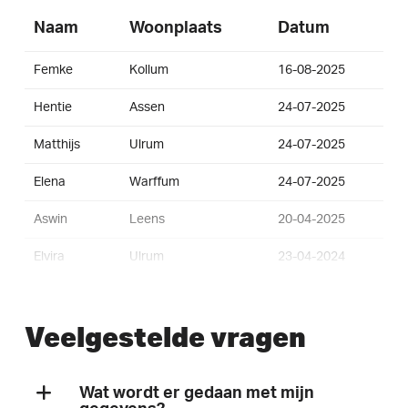
Naam
Woonplaats
Datum
Femke
Kollum
16-08-2025
Hentie
Assen
24-07-2025
Matthijs
Ulrum
24-07-2025
Elena
Warffum
24-07-2025
Aswin
Leens
20-04-2025
Elvira
Ulrum
23-04-2024
Chris
Baflo
12-04-2024
Veelgestelde vragen
Linda
Ulrum
06-04-2024
Sjaak
Ulrum
27-03-2024
Wat wordt er gedaan met mijn
Harm
Ulrum
24-03-2024