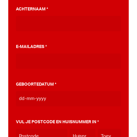
PumpTrack. Daarnaast maakten we een
ACHTERNAAM
*
stappenplan wat jou kan helpen op weg naar
die PumpTrack in je eigen gemeente, deze
kan je
hier bekijken
.
E-MAILADRES
*
GEBOORTEDATUM
*
DD
dash
MM
VUL JE POSTCODE EN HUISNUMMER IN
*
dash