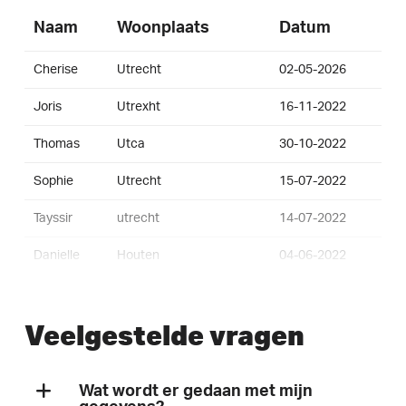
Naam
Woonplaats
Datum
Cherise
Utrecht
02-05-2026
Joris
Utrexht
16-11-2022
Thomas
Utca
30-10-2022
Sophie
Utrecht
15-07-2022
Tayssir
utrecht
14-07-2022
Danielle
Houten
04-06-2022
Jitske
Utrecht
23-05-2022
Veelgestelde vragen
Ignacija
Utrecht
23-05-2022
Nyls
Maarssen
28-03-2022
Wat wordt er gedaan met mijn
Tim
Utrecht
24-03-2022