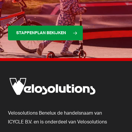
STAPPENPLAN BEKIJKEN
Velosolutions
Benelux
de
handelsnaam
van
ICYCLE
B.V.
en
is
onderdeel
van
Velosolutions