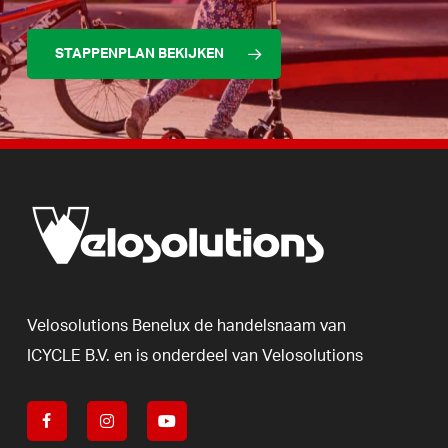
STAPPENPLAN BEKIJKEN
Velosolutions
Benelux
de
handelsnaam
van
ICYCLE
B.V.
en
is
onderdeel
van
Velosolutions