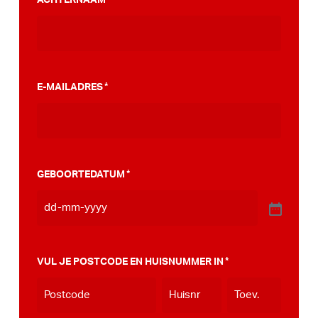
stappenplan wat jou kan helpen op weg naar
die PumpTrack in je eigen gemeente, deze
kan je
hier bekijken
.
E-MAILADRES
*
GEBOORTEDATUM
*
VUL JE POSTCODE EN HUISNUMMER IN
*