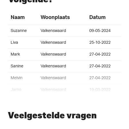
Naam
Woonplaats
Datum
Suzanne
Valkenswaard
09-05-2024
Liva
Valkenswaard
25-10-2022
Mark
Valkenswaard
27-04-2022
Sanine
Valkenswaard
27-04-2022
Melvin
Valkenswaard
27-04-2022
Jarno
Valkenswaard
19-03-2022
Siem
Valkenswaard
04-12-2021
Veelgestelde vragen
Mariëlle
Valkenswaard
01-11-2021
Edo
valkenswaard
27-09-2021