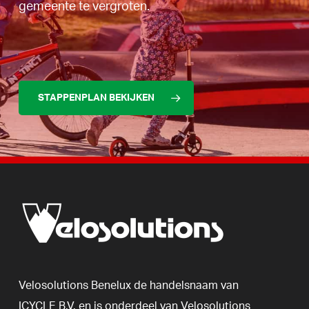
gemeente te vergroten.
STAPPENPLAN BEKIJKEN
Velosolutions
Benelux
de
handelsnaam
van
ICYCLE
B.V.
en
is
onderdeel
van
Velosolutions