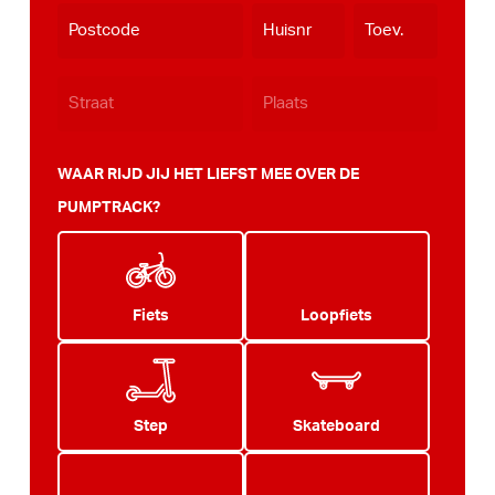
dash
JJJJ
WAAR RIJD JIJ HET LIEFST MEE OVER DE
PUMPTRACK?
Fiets
Loopfiets
Step
Skateboard