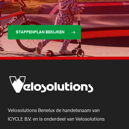
STAPPENPLAN BEKIJKEN
Velosolutions
Benelux
de
handelsnaam
van
ICYCLE
B.V.
en
is
onderdeel
van
Velosolutions