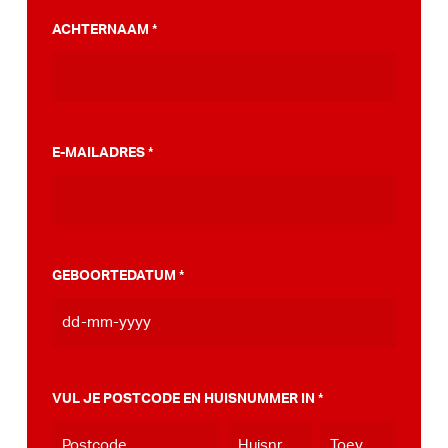
PumpTrack. Daarnaast maakten we een
ACHTERNAAM
*
stappenplan wat jou kan helpen op weg naar
die PumpTrack in je eigen gemeente, deze
kan je
hier bekijken
.
E-MAILADRES
*
GEBOORTEDATUM
*
DD
dash
MM
VUL JE POSTCODE EN HUISNUMMER IN
*
dash