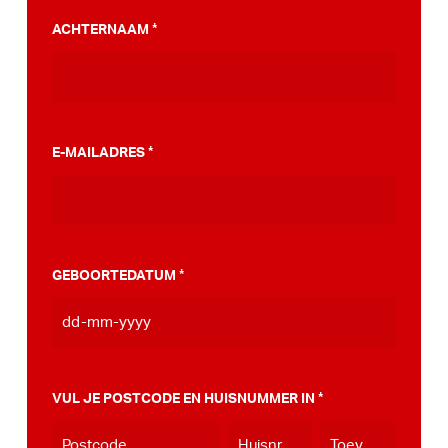
PumpTrack. Daarnaast maakten we een
ACHTERNAAM
*
stappenplan wat jou kan helpen op weg naar
die PumpTrack in je eigen gemeente, deze
kan je
hier bekijken
.
E-MAILADRES
*
GEBOORTEDATUM
*
DD
dash
MM
VUL JE POSTCODE EN HUISNUMMER IN
*
dash