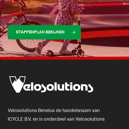
STAPPENPLAN BEKIJKEN
Velosolutions
Benelux
de
handelsnaam
van
ICYCLE
B.V.
en
is
onderdeel
van
Velosolutions