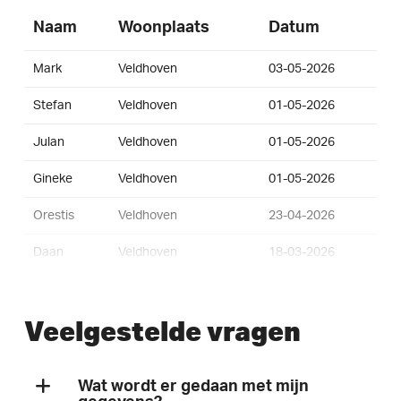
Naam
Woonplaats
Datum
Mark
Veldhoven
03-05-2026
Stefan
Veldhoven
01-05-2026
Julan
Veldhoven
01-05-2026
Gineke
Veldhoven
01-05-2026
Orestis
Veldhoven
23-04-2026
Daan
Veldhoven
18-03-2026
Ties
Veldhoven
18-03-2026
Veelgestelde vragen
Remko
Veldhoven
18-03-2026
Connie
Veldhoven
18-03-2026
Wat wordt er gedaan met mijn
Bianca
Veldhoven
18-03-2026