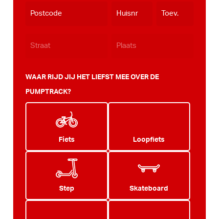
dash
JJJJ
WAAR RIJD JIJ HET LIEFST MEE OVER DE
PUMPTRACK?
Fiets
Loopfiets
Step
Skateboard