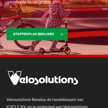
gemeente te vergroten.
STAPPENPLAN BEKIJKEN
Velosolutions
Benelux
de
handelsnaam
van
ICYCLE
B.V.
en
is
onderdeel
van
Velosolutions