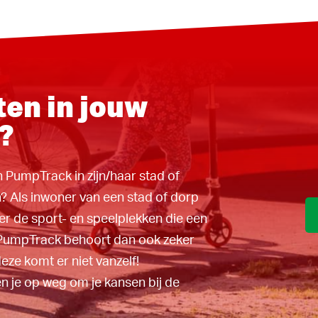
oor kan
maar waar begin
16-09-2019
 op deze manier
 stad of dorp
15-09-2019
alle
over de sport-
meente laat
15-09-2019
ten in jouw
hoort dan ook
15-09-2019
, maar deze
?
titie kan helpen
uigen voor een
en PumpTrack in zijn/haar stad of
kten we een
? Als inwoner van een stad of dorp
elpen op weg
er de sport- en speelplekken die een
igen gemeente,
PumpTrack behoort dan ook zeker
eze komt er niet vanzelf!
 je op weg om je kansen bij de