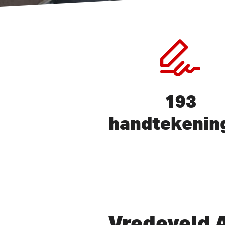
193
handtekenin
Druk op ENTER om te zoeken 
Vredeveld 