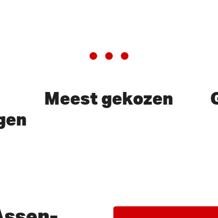
Meest gekozen
gen
of ESC te sluiten
Assen-