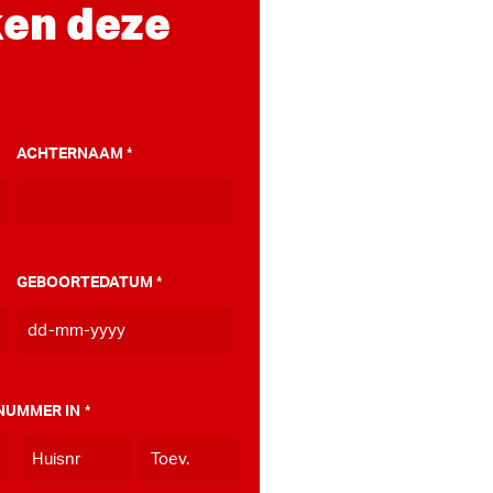
en deze
ACHTERNAAM
*
GEBOORTEDATUM
*
DD
dash
MM
NUMMER IN
*
dash
JJJJ