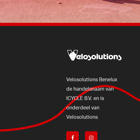
Velosolutions
Benelux
de
handelsnaam
van
ICYCLE
B.V.
en
is
onderdeel
van
Velosolutions