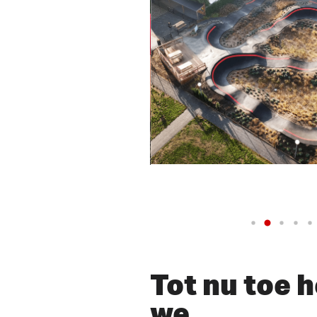
lay Video
Tot nu toe 
we