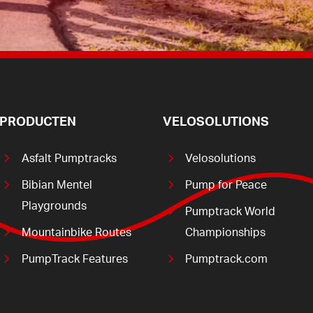
PRODUCTEN
VELOSOLUTIONS
Asfalt Pumptracks
Velosolutions
Bibian Mentel
Pump for Peace
Playgrounds
Pumptrack World
Mountainbike Routes
Championships
PumpTrack Features
Pumptrack.com