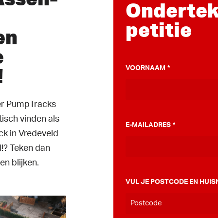
Ondertek
petitie
en
e
!
VOORNAAM
*
ver PumpTracks
tisch vinden als
E-MAILADRES
*
k in Vredeveld
!? Teken dan
en blijken.
VUL JE POSTCODE EN HUIS