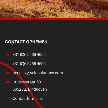
CONTACT OPNEMEN
+31 (0)6 5266 4656
+31 (0)6 5266 4656
benelux@velosolutions.com
Hurksestraat 60
5652 AL Eindhoven
Contactformulier