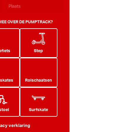
 MEE OVER DE PUMPTRACK?
fiets
Step
 skates
Rolschaatsen
stoel
Surfskate
vacy verklaring