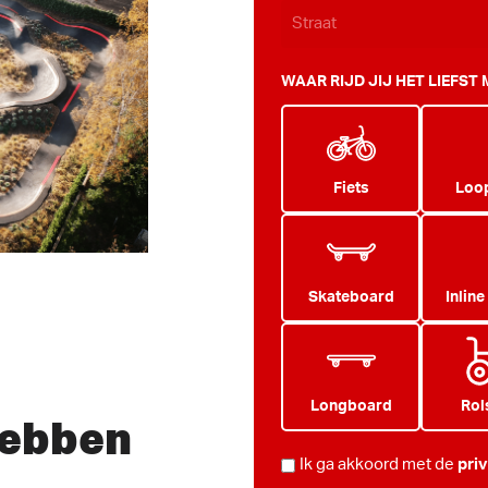
WAAR RIJD JIJ HET LIEFST
Fiets
Loop
Skateboard
Inline
Longboard
Rol
hebben
PRIVACY
Ik ga akkoord met de
pri