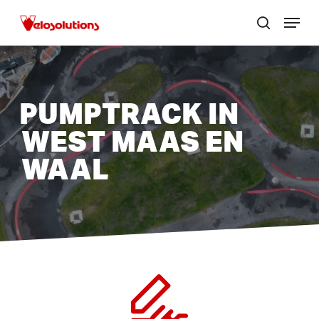
Skip
Menu
to
zoek
Menu
main
sluite
content
PUMPTRACK IN
WEST MAAS EN
WAAL