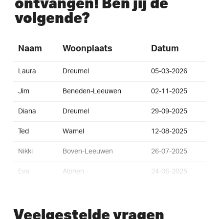
ontvangen! Ben jij de
volgende?
Naam
Woonplaats
Datum
Laura
Dreumel
05-03-2026
Jim
Beneden-Leeuwen
02-11-2025
Diana
Dreumel
29-09-2025
Ted
Wamel
12-08-2025
Nikki
Boven-Leeuwen
26-07-2025
Eva
Alphen
24-06-2025
Niek
Wamel
06-06-2025
Veelgestelde vragen
Daniëlle
Maasbommel
05-06-2025