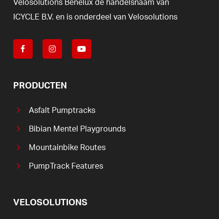
Velosolutions
Benelux
de
handelsnaam
van
ICYCLE
B.V.
en
is
onderdeel
van
Velosolutions
PRODUCTEN
Asfalt Pumptracks
Bibian Mentel Playgrounds
Mountainbike Routes
PumpTrack Features
VELOSOLUTIONS