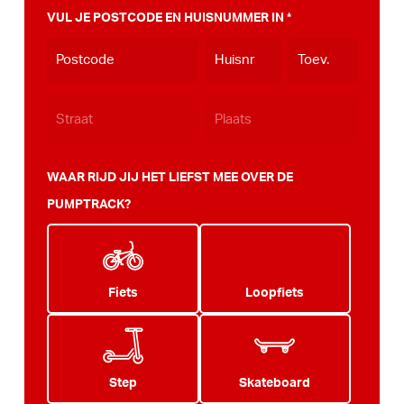
MM
VUL JE POSTCODE EN HUISNUMMER IN
*
dash
JJJJ
WAAR RIJD JIJ HET LIEFST MEE OVER DE
PUMPTRACK?
Fiets
Loopfiets
Step
Skateboard