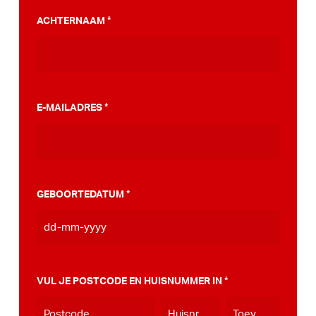
PumpTrack. Daarnaast maakten we een
ACHTERNAAM
*
stappenplan wat jou kan helpen op weg naar
die PumpTrack in je eigen gemeente, deze
kan je
hier bekijken
.
E-MAILADRES
*
GEBOORTEDATUM
*
DD
dash
MM
VUL JE POSTCODE EN HUISNUMMER IN
*
dash