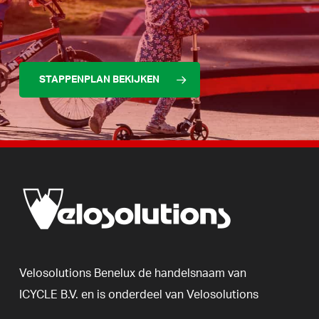
STAPPENPLAN BEKIJKEN
Velosolutions
Benelux
de
handelsnaam
van
ICYCLE
B.V.
en
is
onderdeel
van
Velosolutions