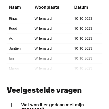
Naam
Woonplaats
Datum
Rinus
Willemstad
10-10-2023
Ruud
Willemstad
10-10-2023
Ad
Willemstad
10-10-2023
Jantien
Willemstad
10-10-2023
Ian
Willemstad
10-10-2023
Margo
Willemstad
10-10-2023
Sylvia
Willemstad
10-10-2023
Veelgestelde vragen
Brian
Willemstad
10-10-2023
Tank
Willemstad
10-10-2023
Wat wordt er gedaan met mijn
Ber
Klundert
10-10-2023