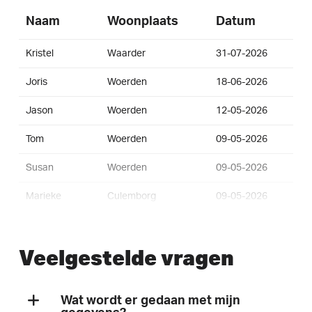
Naam
Woonplaats
Datum
Kristel
Waarder
31-07-2026
Joris
Woerden
18-06-2026
Jason
Woerden
12-05-2026
Tom
Woerden
09-05-2026
Susan
Woerden
09-05-2026
Marieke
Culemborg
09-05-2026
Lisanne
Woerden
09-05-2026
Veelgestelde vragen
Sjaak
Woerden
09-05-2026
Edwin
Woerden
08-05-2026
Wat wordt er gedaan met mijn
Mieke
Woerden
08-05-2026