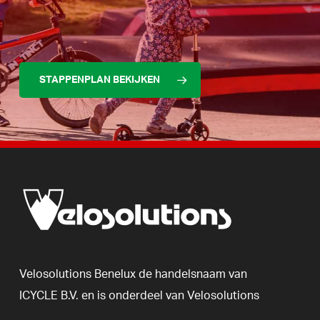
STAPPENPLAN BEKIJKEN
Velosolutions
Benelux
de
handelsnaam
van
ICYCLE
B.V.
en
is
onderdeel
van
Velosolutions