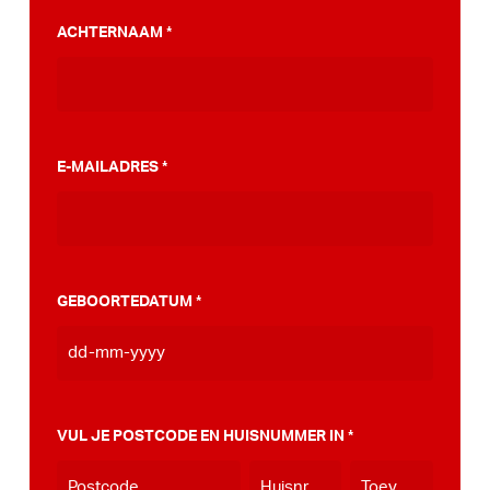
PumpTrack. Daarnaast maakten we een
ACHTERNAAM
*
stappenplan wat jou kan helpen op weg naar
die PumpTrack in je eigen gemeente, deze
kan je
hier bekijken
.
E-MAILADRES
*
GEBOORTEDATUM
*
DD
dash
MM
VUL JE POSTCODE EN HUISNUMMER IN
*
dash