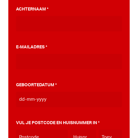
PumpTrack. Daarnaast maakten we een
ACHTERNAAM
*
stappenplan wat jou kan helpen op weg naar
die PumpTrack in je eigen gemeente, deze
kan je
hier bekijken
.
E-MAILADRES
*
GEBOORTEDATUM
*
DD
dash
MM
VUL JE POSTCODE EN HUISNUMMER IN
*
dash