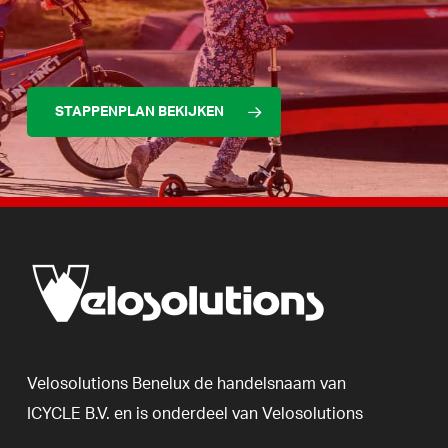
STAPPENPLAN BEKIJKEN
Velosolutions
Benelux
de
handelsnaam
van
ICYCLE
B.V.
en
is
onderdeel
van
Velosolutions