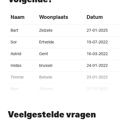
Naam
Woonplaats
Datum
Bart
Zelzate
27-01-2025
Sor
Ertvelde
19-07-2022
Astrid
Gent
16-03-2022
midas
brussel
24-01-2022
Timmie
Belsele
23-01-2022
Bart
Zelzate
27-12-2021
Jimmy
Moerbeke-waas
28-10-2021
Veelgestelde vragen
Veerle
Assenede
03-10-2021
Lander
Zelzate
18-09-2021