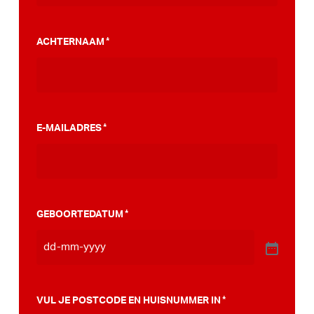
gemeente te overtuigen voor een
PumpTrack. Daarnaast maakten we een
ACHTERNAAM
*
stappenplan wat jou kan helpen op weg naar
die PumpTrack in je eigen gemeente, deze
kan je
hier bekijken
.
E-MAILADRES
*
GEBOORTEDATUM
*
VUL JE POSTCODE EN HUISNUMMER IN
*