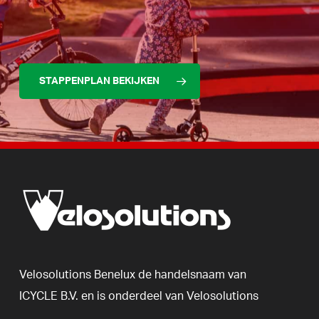
STAPPENPLAN BEKIJKEN
Velosolutions
Benelux
de
handelsnaam
van
ICYCLE
B.V.
en
is
onderdeel
van
Velosolutions