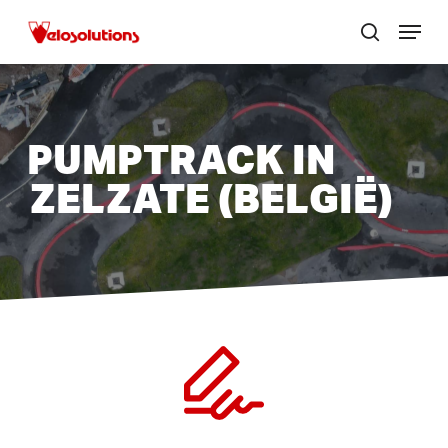
Skip
Menu
to
zoek
Menu
main
sluite
content
PUMPTRACK IN
ZELZATE (BELGIË)