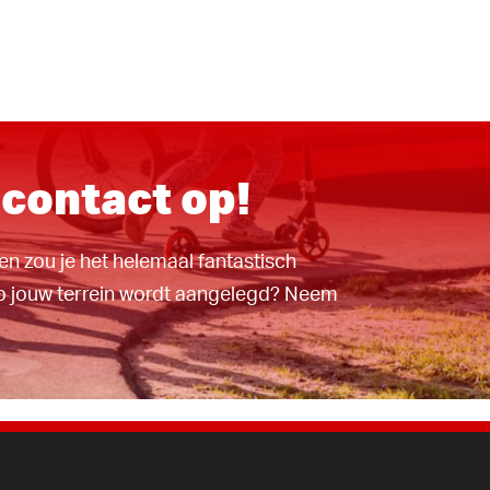
contact op!
en zou je het helemaal fantastisch
p jouw terrein wordt aangelegd? Neem