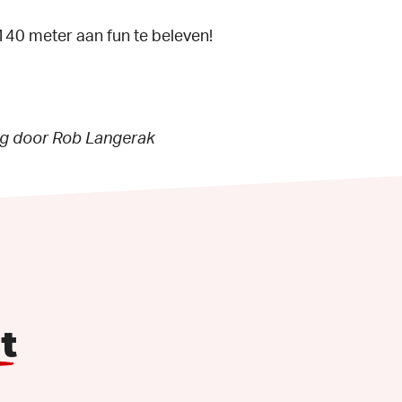
r 140 meter aan fun te beleven!
ng door Rob Langerak
t