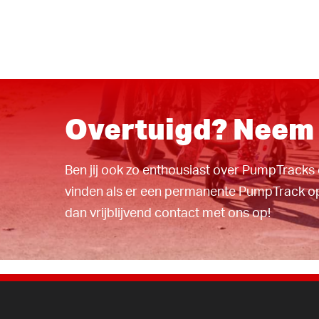
Overtuigd? Neem 
Ben jij ook zo enthousiast over PumpTracks 
vinden als er een permanente PumpTrack o
dan vrijblijvend contact met ons op!