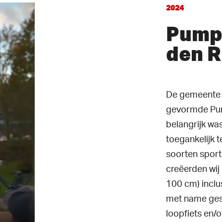
2024
Pump
den R
ten
De gemeente A
gevormde Pum
belangrijk wa
toegankelijk t
soorten sport
creëerden wij
100 cm) inclu
met name gesc
loopfiets en/of