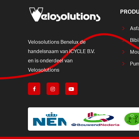
PRODU
Asf
Bib
Velosolutions
Benelux
de
handelsnaam
van
ICYCLE
B.V.
Mou
en
is
onderdeel
van
Pum
Velosolutions