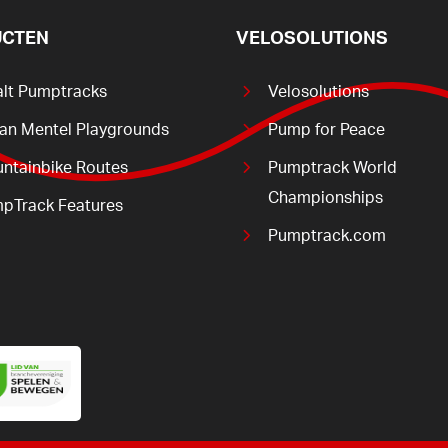
CTEN
VELOSOLUTIONS
alt Pumptracks
Velosolutions
ian Mentel Playgrounds
Pump for Peace
ntainbike Routes
Pumptrack World
Championships
pTrack Features
Pumptrack.com