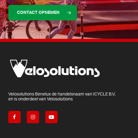
CONTACT OPNEMEN
Velosolutions
Benelux
de
handelsnaam
van
ICYCLE
B.V.
en
is
onderdeel
van
Velosolutions