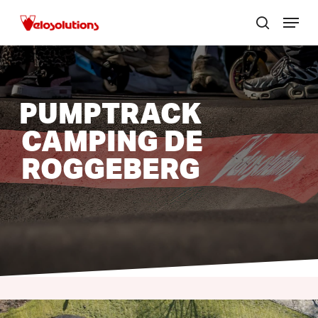
Skip
Menu
to
zoek
Menu
main
sluite
content
PUMPTRACK
CAMPING DE
ROGGEBERG