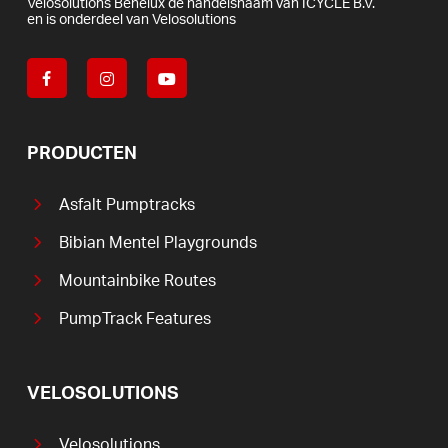
Velosolutions
Benelux
de
handelsnaam
van
ICYCLE
B.V.
en
is
onderdeel
van
Velosolutions
PRODUCTEN
Asfalt Pumptracks
Bibian Mentel Playgrounds
Mountainbike Routes
PumpTrack Features
VELOSOLUTIONS
Velosolutions