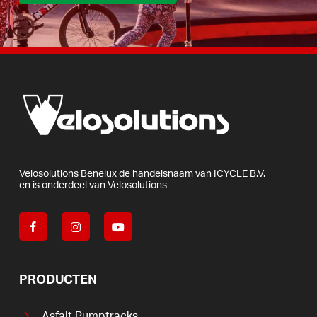
Velosolutions
Benelux
de
handelsnaam
van
ICYCLE
B.V.
en
is
onderdeel
van
Velosolutions
PRODUCTEN
Asfalt Pumptracks