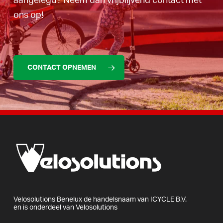
aangelegd? Neem dan vrijblijvend contact met
ons op!
CONTACT OPNEMEN
Velosolutions
Benelux
de
handelsnaam
van
ICYCLE
B.V.
en
is
onderdeel
van
Velosolutions