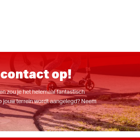
contact op!
en zou je het helemaal fantastisch
p jouw terrein wordt aangelegd? Neem