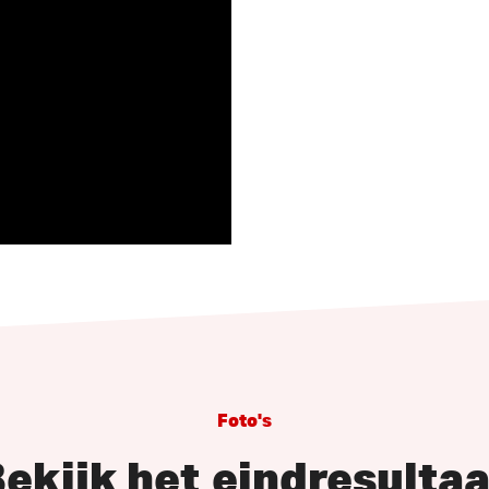
Foto's
ekijk het
eindresultaa