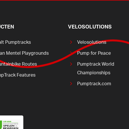
CTEN
VELOSOLUTIONS
alt Pumptracks
Velosolutions
ian Mentel Playgrounds
Pump for Peace
ntainbike Routes
Pumptrack World
Championships
pTrack Features
Pumptrack.com