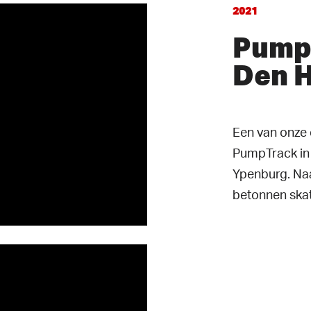
2021
Pump
Den 
ten
Een van onze 
PumpTrack in
Ypenburg. Naa
betonnen skat