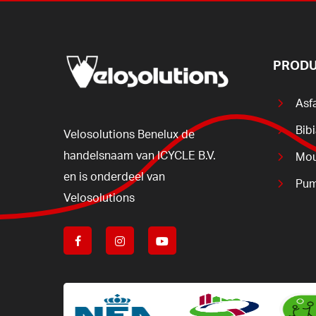
PRODU
Asf
Bib
Velosolutions
Benelux
de
handelsnaam
van
ICYCLE
B.V.
Mou
en
is
onderdeel
van
Pum
Velosolutions