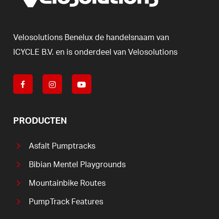
Velosolutions
Benelux
de
handelsnaam
van
ICYCLE
B.V.
en
is
onderdeel
van
Velosolutions
PRODUCTEN
Asfalt Pumptracks
Bibian Mentel Playgrounds
Mountainbike Routes
PumpTrack Features