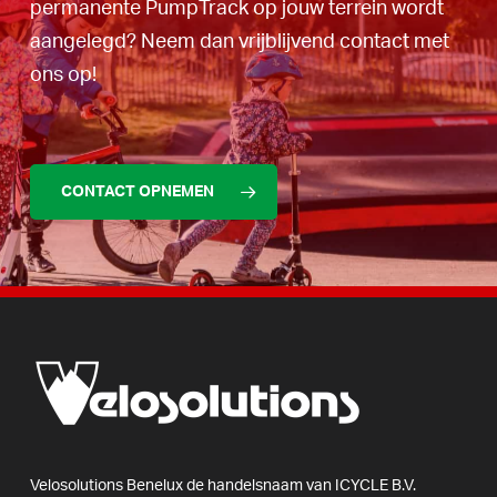
permanente PumpTrack op jouw terrein wordt
aangelegd? Neem dan vrijblijvend contact met
ons op!
CONTACT OPNEMEN
Velosolutions
Benelux
de
handelsnaam
van
ICYCLE
B.V.