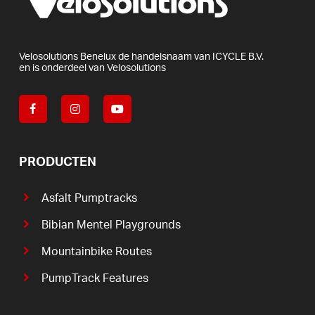
Velosolutions
Benelux
de
handelsnaam
van
ICYCLE
B.V.
en
is
onderdeel
van
Velosolutions
PRODUCTEN
Asfalt Pumptracks
Bibian Mentel Playgrounds
Mountainbike Routes
PumpTrack Features