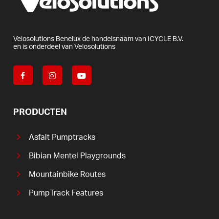
Velosolutions
Benelux
de
handelsnaam
van
ICYCLE
B.V.
en
is
onderdeel
van
Velosolutions
PRODUCTEN
Asfalt Pumptracks
Bibian Mentel Playgrounds
Mountainbike Routes
PumpTrack Features