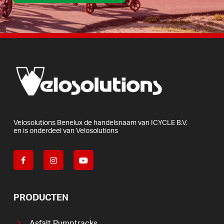
Velosolutions
Benelux
de
handelsnaam
van
ICYCLE
B.V.
en
is
onderdeel
van
Velosolutions
PRODUCTEN
Asfalt Pumptracks