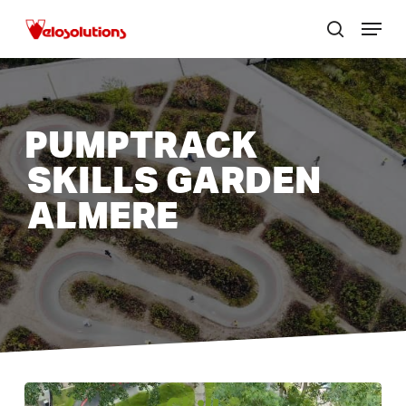
Skip
Menu
to
zoek
Menu
main
sluite
content
PUMPTRACK
SKILLS GARDEN
ALMERE