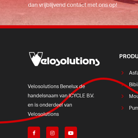
dan vrijblijvend contact met ons op!
PRODU
Asf
Bib
Velosolutions
Benelux
de
handelsnaam
van
ICYCLE
B.V.
Mou
en
is
onderdeel
van
Pum
Velosolutions