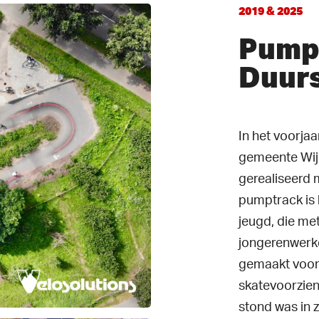
2019
&
2025
PumpT
Duur
In het voorja
gemeente Wijk
gerealiseerd 
ten
pumptrack is h
jeugd, die me
jongerenwerk
gemaakt voor 
skatevoorzieni
stond was in 