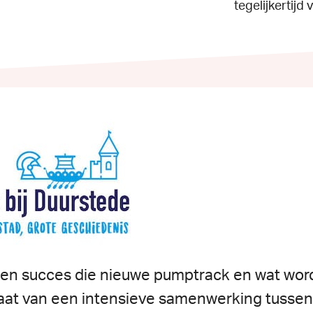
tegelijkertij
een
succes
die
nieuwe
pumptrack
en
wat
wor
aat
van
een
intensieve
samenwerking
tusse