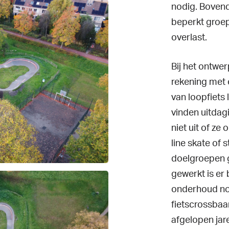
nodig. Bovend
beperkt groep
overlast.
Bij het ontwe
rekening met 
van loopfiets 
vinden uitdag
niet uit of ze
line skate of 
doelgroepen g
gewerkt is er 
onderhoud nod
fietscrossbaan
afgelopen jare