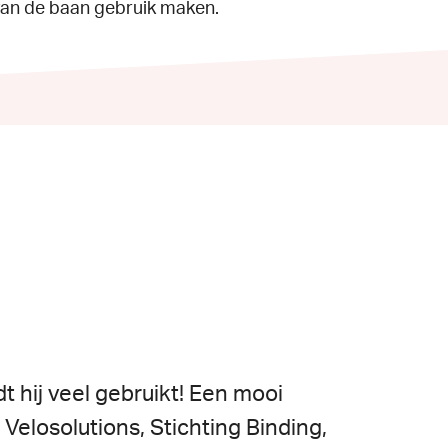
d van de baan gebruik maken.
dt
hij
veel
gebruikt!
Een
mooi
n
Velosolutions,
Stichting
Binding,