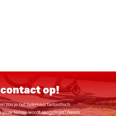
contact op!
en zou je het helemaal fantastisch
p jouw terrein wordt aangelegd? Neem