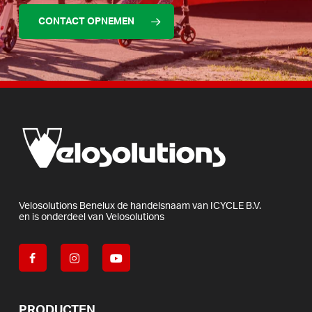
CONTACT OPNEMEN
Velosolutions
Benelux
de
handelsnaam
van
ICYCLE
B.V.
en
is
onderdeel
van
Velosolutions
PRODUCTEN