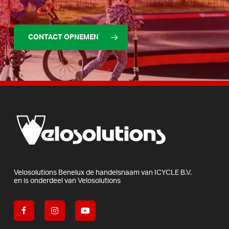
CONTACT OPNEMEN
Velosolutions
Benelux
de
handelsnaam
van
ICYCLE
B.V.
en
is
onderdeel
van
Velosolutions