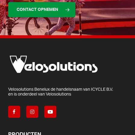
CONTACT OPNEMEN
Velosolutions
Benelux
de
handelsnaam
van
ICYCLE
B.V.
en
is
onderdeel
van
Velosolutions
PRODUCTEN