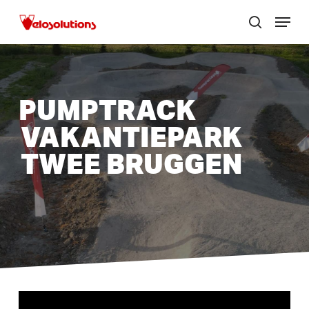
Skip
Menu
to
zoek
Menu
main
sluite
content
PUMPTRACK
VAKANTIEPARK
TWEE BRUGGEN