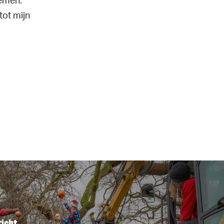
oemen.
tot mijn
icht