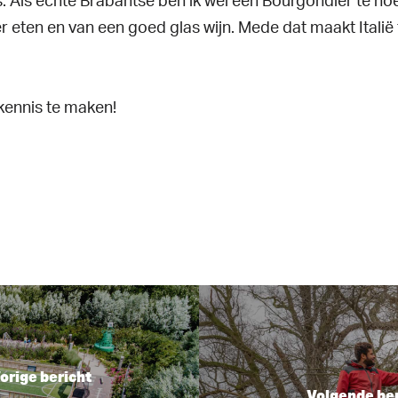
. Als echte Brabantse ben ik wel een Bourgondiër te n
er eten en van een goed glas wijn. Mede dat maakt Italië 
 kennis te maken!
orige bericht
Volgende ber