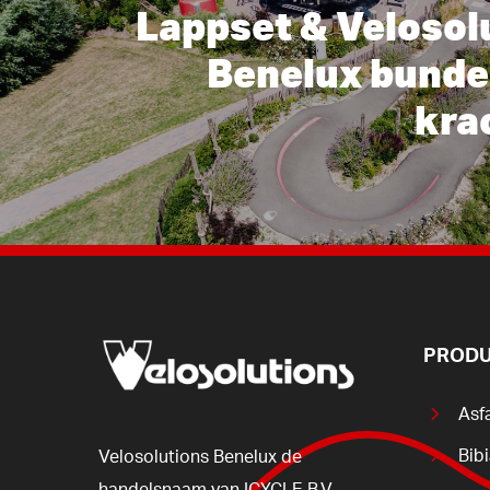
Lappset & Velosol
Benelux bunde
kra
PRODU
Asf
Bib
Velosolutions
Benelux
de