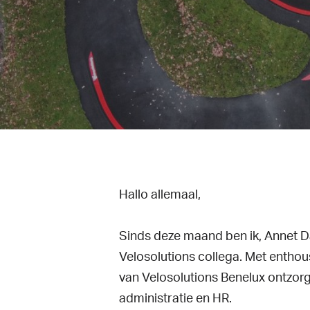
Druk op ENTER om te zoeken of ESC te slui
Hallo allemaal,
Sinds deze maand ben ik, Annet 
Velosolutions collega. Met enthou
van Velosolutions Benelux ontzor
administratie en HR.