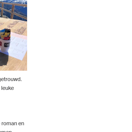
getrouwd.
 leuke
re roman en