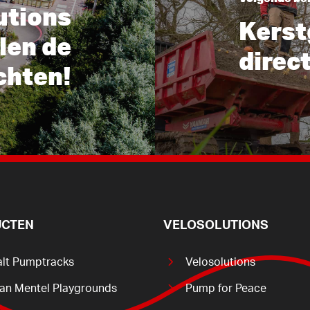
utions
Kerst
len de
direc
chten!
CTEN
VELOSOLUTIONS
alt Pumptracks
Velosolutions
ian Mentel Playgrounds
Pump for Peace