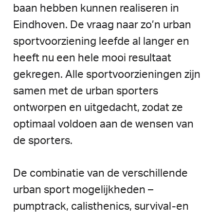
baan
hebben
kunnen
realiseren
in
Eindhoven.
De
vraag
naar
zo’n
urban
sportvoorziening
leefde
al
langer
en
heeft
nu
een
hele
mooi
resultaat
gekregen.
Alle
sportvoorzieningen
zijn
samen
met
de
urban
sporters
ontworpen
en
uitgedacht,
zodat
ze
optimaal
voldoen
aan
de
wensen
van
de
sporters.
De
combinatie
van
de
verschillende
urban
sport
mogelijkheden
–
pumptrack,
calisthenics,
survival-en