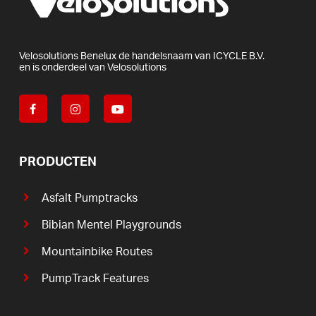
Velosolutions
Benelux
de
handelsnaam
van
ICYCLE
B.V.
en
is
onderdeel
van
Velosolutions
PRODUCTEN
Asfalt Pumptracks
Bibian Mentel Playgrounds
Mountainbike Routes
PumpTrack Features