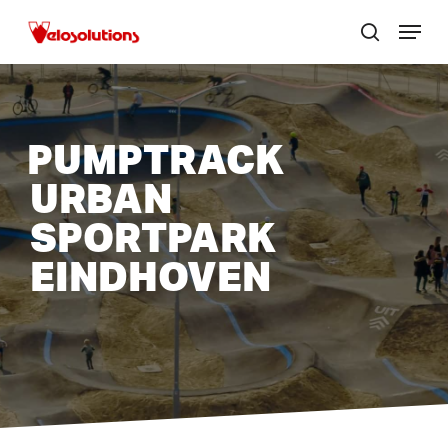
Skip
Menu
to
zoek
Menu
main
sluite
content
PUMPTRACK
URBAN
SPORTPARK
EINDHOVEN