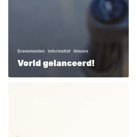
Evenementen
Informatief
Nieuws
Vorld gelanceerd!
Wheels
of
Change:
1
jaar
Pumpen