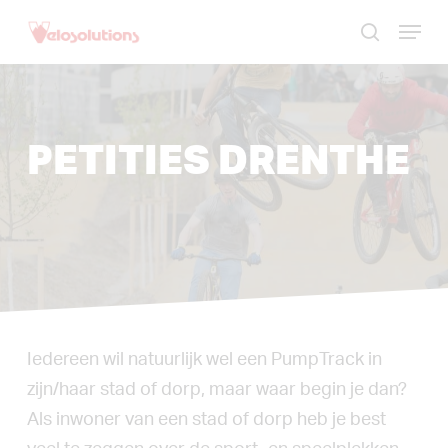
Skip
Menu
to
zoek
Menu
main
sluite
content
PETITIES DRENTHE
Iedereen wil natuurlijk wel een PumpTrack in
zijn/haar stad of dorp, maar waar begin je dan?
Als inwoner van een stad of dorp heb je best