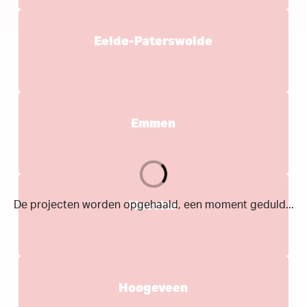
Eelde-Paterswolde
Emmen
Havelte
Hoogeveen