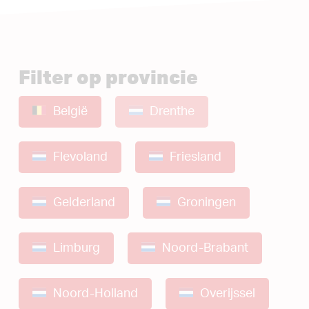
Filter op provincie
België
Drenthe
Flevoland
Friesland
Gelderland
Groningen
Limburg
Noord-Brabant
Noord-Holland
Overijssel