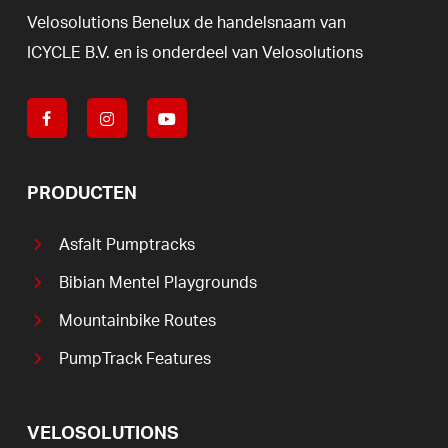
Velosolutions
Benelux
de
handelsnaam
van
ICYCLE
B.V.
en
is
onderdeel
van
Velosolutions
PRODUCTEN
Asfalt Pumptracks
Bibian Mentel Playgrounds
Mountainbike Routes
PumpTrack Features
VELOSOLUTIONS